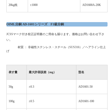
20kg
枕
±1000
AD1600A-20K
OIML
分銅
AD-1601
シリーズ
F1
級分銅
JCSS
マーク付き校正証明書のご用命も賜ります。価格はお問い合わせ下さ
い。
·
材質 ： 非磁性ステンレス・スチール（
SUS316
）／ヘアライン仕上
げ
表す量
最大許容誤差（
mg
）
型名
50g
±0.3
AD1601-50
100g
±0.5
AD1601-100