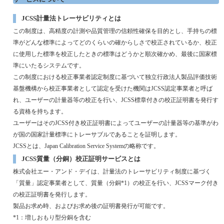
JCSS
計量法トレーサビリティとは
この制度は、高精度の計測や品質管理の信頼性確保を目的とし、手持ちの標
準がどんな標準によってどのくらいの確からしさで校正されているか、校正
に使用した標準を校正したときの標準はどうかと順次確かめ、最後に国家標
準にいたるシステムです。
この制度における校正事業者認定制度に基づいて独立行政法人製品評価技術
基盤機構から校正事業者として認定を受けた機関は
JCSS
認定事業者と呼ば
れ、ユーザーの計量器等の校正を行い、
JCSS
標章付きの校正証明書を発行す
る資格を持ちます。
ユーザーはその
JCSS
付き校正証明書によってユーザーの計量器等の基準がわ
が国の国家計量標準にトレーサブルであることを証明します。
JCSS
とは、
Japan Calibration Service System
の略称です。
JCSS
質量（分銅）校正証明サービスとは
株式会社エー・アンド・デイは、計量法のトレーサビリティ制度に基づく
「質量」認定事業者として、質量（分銅
*1
）の校正を行い、
JCSS
マーク付き
の校正証明書を発行します。
製品お求め時、およびお求め後の証明書発行が可能です。
*1
：増しおもり型分銅を含む