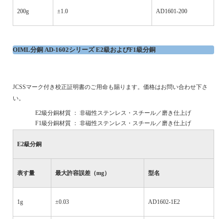
200g
±1.0
AD1601-200
OIML
分銅
AD-1602
シリーズ
E2
級および
F1
級分銅
JCSS
マーク付き校正証明書のご用命も賜ります。価格はお問い合わせ下さ
い。
·
E2
級分銅材質 ： 非磁性ステンレス・スチール／磨き仕上げ
·
F1
級分銅材質 ： 非磁性ステンレス・スチール／磨き仕上げ
E2
級分銅
表す量
最大許容誤差（
mg
）
型名
1g
±0.03
AD1602-1E2