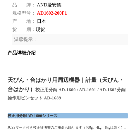
品 牌：
AND爱安德
规格型号：
AD1602-200F1
产 地：
日本
货 期：
现货
温馨提示：
产品详细介绍
天びん・台はかり用周辺機器｜計量（天びん・
台はかり）
校正用分銅
AD-1600 / AD-1601 / AD-1602
分銅
操作用ピンセット
AD-1689
校正用分銅
AD-1600
シリーズ
JCSS
マーク付き校正証明書のご用命も賜ります（
400g
、
4kg
、
8kg
は除く）。