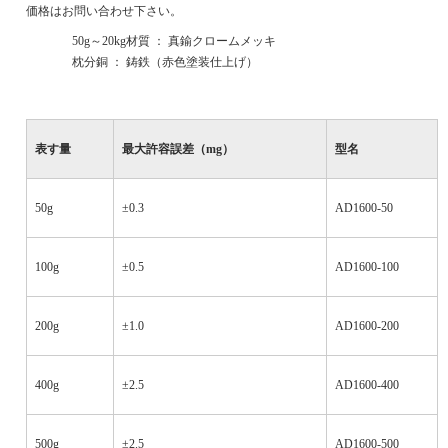
価格はお問い合わせ下さい。
·
50g
～
20kg
材質 ： 真鍮クロームメッキ
·
枕分銅 ： 鋳鉄（赤色塗装仕上げ）
表す量
最大許容誤差（
mg
）
型名
50g
±0.3
AD1600-50
100g
±0.5
AD1600-100
200g
±1.0
AD1600-200
400g
±2.5
AD1600-400
500g
±2.5
AD1600-500