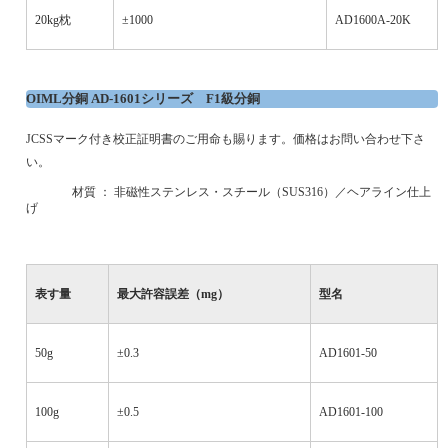
20kg
枕
±1000
AD1600A-20K
OIML
分銅
AD-1601
シリーズ
F1
級分銅
JCSS
マーク付き校正証明書のご用命も賜ります。価格はお問い合わせ下さ
い。
·
材質 ： 非磁性ステンレス・スチール（
SUS316
）／ヘアライン仕上
げ
表す量
最大許容誤差（
mg
）
型名
50g
±0.3
AD1601-50
100g
±0.5
AD1601-100