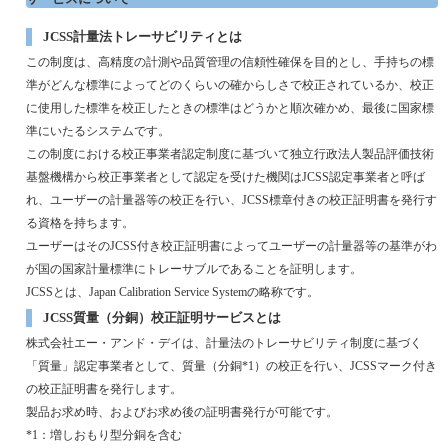
JCSS
計量法トレーサビリティとは
この制度は、高精度の計測や品質管理の信頼性確保を目的とし、手持ちの標
準がどんな標準によってどのくらいの確からしさで校正されているか、校正
に使用した標準を校正したときの標準はどうかと順次確かめ、最後に国家標
準にいたるシステムです。
この制度における校正事業者認定制度に基づいて独立行政法人製品評価技術
基盤機構から校正事業者として認定を受けた機関は
JCSS
認定事業者と呼ば
れ、ユーザーの計量器等の校正を行い、
JCSS
標章付きの校正証明書を発行す
る資格を持ちます。
ユーザーはその
JCSS
付き校正証明書によってユーザーの計量器等の基準がわ
が国の国家計量標準にトレーサブルであることを証明します。
JCSS
とは、
Japan Calibration Service System
の略称です。
JCSS
質量（分銅）校正証明サービスとは
株式会社エー・アンド・デイは、計量法のトレーサビリティ制度に基づく
「質量」認定事業者として、質量（分銅
*1
）の校正を行い、
JCSS
マーク付き
の校正証明書を発行します。
製品お求め時、およびお求め後の証明書発行が可能です。
*1
：増しおもり型分銅を含む