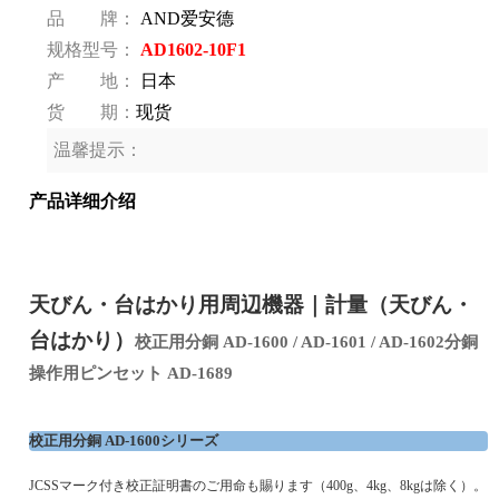
品 牌：
AND爱安德
规格型号：
AD1602-10F1
产 地：
日本
货 期：
现货
温馨提示：
产品详细介绍
天びん・台はかり用周辺機器｜計量（天びん・
台はかり）
校正用分銅
AD-1600 / AD-1601 / AD-1602
分銅
操作用ピンセット
AD-1689
校正用分銅
AD-1600
シリーズ
JCSS
マーク付き校正証明書のご用命も賜ります（
400g
、
4kg
、
8kg
は除く）。