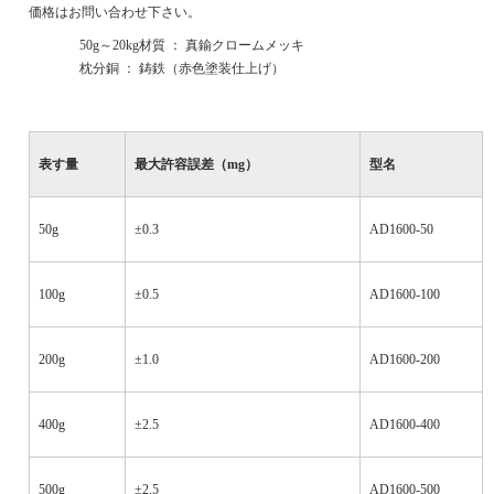
価格はお問い合わせ下さい。
·
50g
～
20kg
材質 ： 真鍮クロームメッキ
·
枕分銅 ： 鋳鉄（赤色塗装仕上げ）
表す量
最大許容誤差（
mg
）
型名
50g
±0.3
AD1600-50
100g
±0.5
AD1600-100
200g
±1.0
AD1600-200
400g
±2.5
AD1600-400
500g
±2.5
AD1600-500