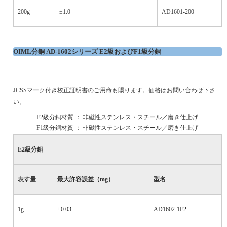
200g
±1.0
AD1601-200
OIML
分銅
AD-1602
シリーズ
E2
級および
F1
級分銅
JCSS
マーク付き校正証明書のご用命も賜ります。価格はお問い合わせ下さ
い。
·
E2
級分銅材質 ： 非磁性ステンレス・スチール／磨き仕上げ
·
F1
級分銅材質 ： 非磁性ステンレス・スチール／磨き仕上げ
E2
級分銅
表す量
最大許容誤差（
mg
）
型名
1g
±0.03
AD1602-1E2