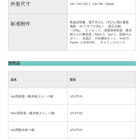
外形尺寸
193
（
W)
×
262.5
（
D)
×
190
（
H)mm
取扱説明書、電子天びん（天びん用計量皿、
标准附件
風防、
AC
アダプタ含む）、校正分銅
（
100g
）、ピンセット、湿度保持容器、吸水
材入り計量容器（
30ml
×
2
、
5ml
×
2
、容器ホル
ダー）、水温計、
USB
通信キット、
WinCT-
Pipette
（
CD-ROM
）、キャリングケース
別売品
品名
型名
5ml
用容器（吸水材入り）×
5
個
AX-PT-01
30ml
用容器（吸水材入り）×
5
個
AX-PT-02
5ml
用吸水材×
5
個
AX-PT-03