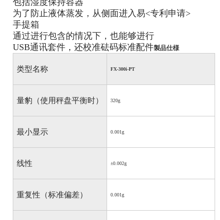
包括湿度保持容器
为了防止液体蒸发，从侧面进入易<专利申请>
手提箱
通过进行包含的情况下，也能够进行
USB通讯套件，还校准砝码标准配件
製品仕様
类型名称
FX-300i-PT
量豹（使用秤盘平衡时）
320g
最小显示
0.001g
线性
±
0.002g
重复性（标准偏差）
0.001g