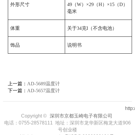
外形尺寸
49
（
W
）×
29
（
H
）×
15
（
D
）
毫米
体重
关于
34
克
I
（不含电池）
饰品
说明书
上一篇：
AD-5689温度计
下一篇：
AD-5657温度计
http
Copyright ©
深圳市京都玉崎电子有限公司
电话：0755-28578111 地址：深圳市龙华新区梅龙大道906
号创业楼