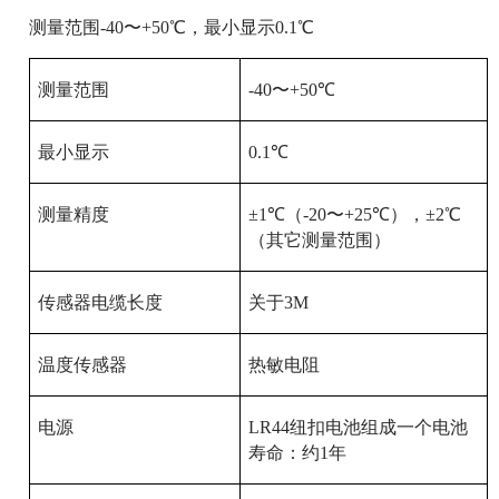
测量范围-40〜+50℃，最小显示0.1℃
测量范围
-40
〜
+50
℃
最小显示
0.1
℃
测量精度
±
1
℃（
-20
〜
+25
℃），±
2
℃
（其它测量范围）
传感器电缆长度
关于
3M
温度传感器
热敏电阻
电源
LR44
纽扣电池组成一个电池
寿命：约
1
年