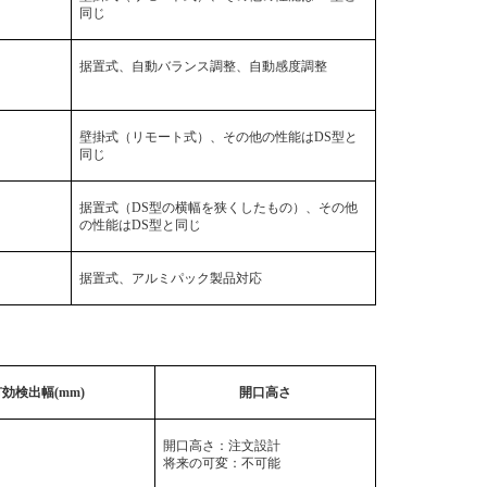
同じ
据置式、自動バランス調整、自動感度調整
壁掛式（リモート式）、その他の性能は
DS
型と
同じ
据置式（
DS
型の横幅を狭くしたもの）、その他
の性能は
DS
型と同じ
据置式、アルミパック製品対応
有効検出幅
(mm)
開口高さ
開口高さ：注文設計
将来の可変：不可能