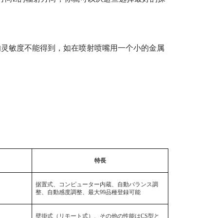
的灵敏度不能得到，如在喷射喷嘴用一个小的金属
特長
据置式、コンピューター内蔵、自動バランス調
整、自動感度調整、最大
99
品種登録可能
壁掛式（リモート式）、その他の性能は
CS
型と