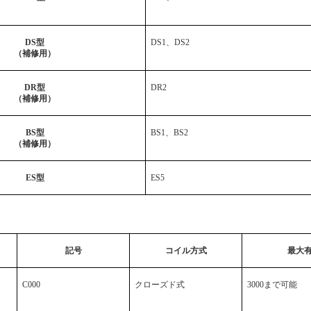
DS
型
DS1
、
DS2
（補修用）
DR
型
DR2
（補修用）
BS
型
BS1
、
BS2
（補修用）
ES
型
ES5
記号
コイル方式
最大
C000
クローズド式
3000
まで可能