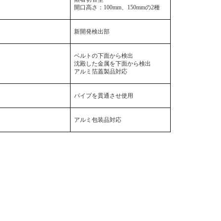
開口高さ：
100mm
、
150mm
の
2
種
新開発検出部
ベルトの下面から検出
沈殿した金属を下面から検出
アルミ箔蓋製品対応
パイプを貫通させ使用
アルミ包装品対応