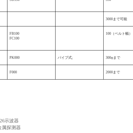
3000
まで可能
FB100
100
（ベルト幅）
FC100
PK000
パイプ式
;
300
φまで
F000
2000
まで
626示波器
金属探测器